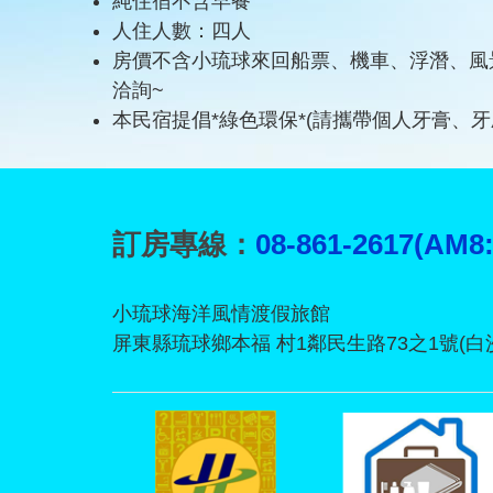
純住宿不含早餐
人住人數：四人
房價不含小琉球來回船票、機車、浮潛、風景
洽詢~
本民宿提倡*綠色環保*(請攜帶個人牙膏、
訂房專線：
08-861-2617(AM8
小琉球海洋風情渡假旅館
屏東縣琉球鄉本福 村1鄰民生路73之1號(白