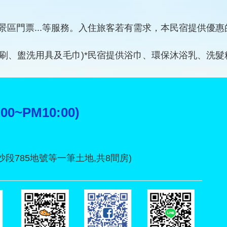
區門票...等服務。入住旅客若有需求，本民宿提供優惠
牙刷、盥洗用具及毛巾)*民宿提供浴巾、環保沐浴乳、洗髮
:00~PM10:00)
沙段785地號等一筆土地,共8間房)