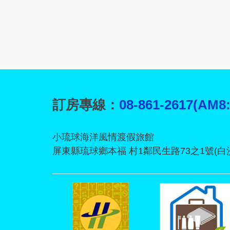
訂房專線：
08-861-2617(AM8
小琉球海洋風情渡假旅館
屏東縣琉球鄉本福 村1鄰民生路73之1號(白