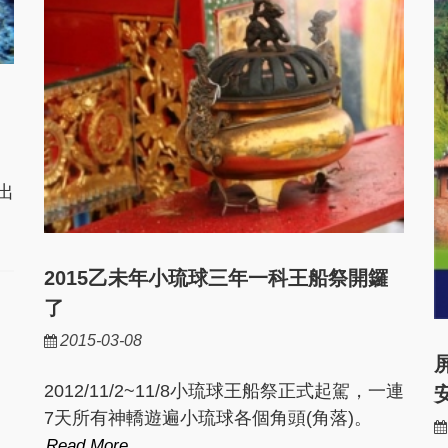
出
2015乙未年小琉球三年一科王船祭開鑼
了
2015-03-08
2012/11/2~11/8小琉球王船祭正式起駕，一連
7天所有神轎遊遍小琉球各個角頭(角落)。
Read More