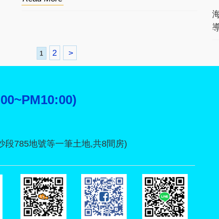
2
>
1
:00~PM10:00)
沙段785地號等一筆土地,共8間房)